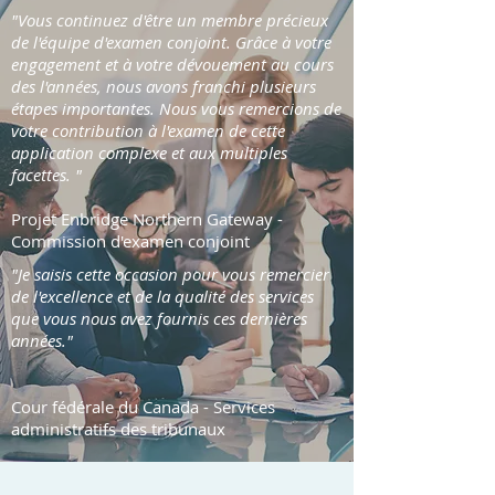
"Vous continuez d'être un membre précieux
de l'équipe d'examen conjoint. Grâce à votre
engagement et à votre dévouement au cours
des l'années, nous avons franchi plusieurs
étapes importantes. Nous vous remercions de
votre contribution à l'examen de cette
application complexe et aux multiples
facettes. "
Projet Enbridge Northern Gateway -
Commission d'examen conjoint
"Je saisis cette occasion pour vous remercier
de l'excellence et de la qualité des services
que vous nous avez fournis ces dernières
années."
Cour fédérale du Canada - Services
administratifs des tribunaux