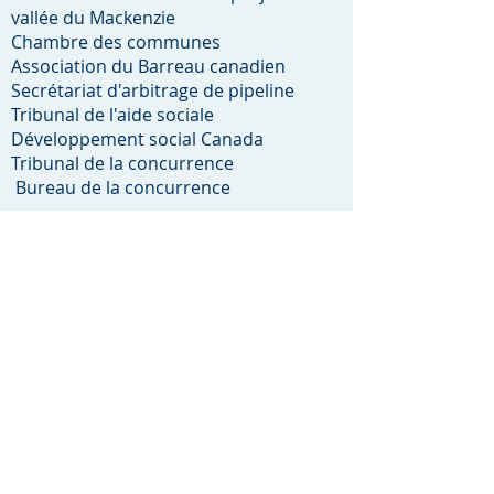
vallée du Mackenzie
Chambre des communes
Association du Barreau canadien
Secrétariat d'arbitrage de pipeline
Tribunal de l'aide sociale
Développement social Canada
Tribunal de la concurrence
​ Bureau de la concurrence​
Enquête nationale sur les femmes et
les filles autochtones disparues et
assassinées
Enquête sur Air India
Commission d'enquête sur les activités
de parrainage (Enquête Gomery)
Commission d'enquête sur le système
d'approvisionnement en sang au
Canada (Krever)
Barreau du Haut-Canada
Commission des affaires municipales
de l'Ontario